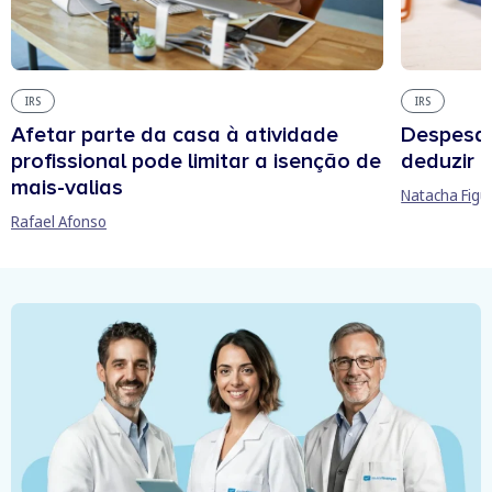
IRS
IRS
Afetar parte da casa à atividade
Despesas
profissional pode limitar a isenção de
deduzir n
mais-valias
Natacha Figu
Rafael Afonso