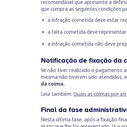
recomendável que apresente a defesa
que cumpra as seguintes condições pa
a infração cometida deve estar reg
a falta cometida deve representar 
a infração cometida não deve preju
Notificação de fixação da 
Se não tiver realizado o pagamento 
mesma não tiverem sido atendidos, 
da coima.
Leia também:
Quais as coimas por a
Final da fase administrati
Nesta última fase, após a fixação fin
prazo que lhe foi apresentado. Já a o