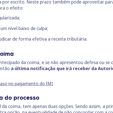
 por escrito. Neste prazo também pode aproveitar para
ra o efeito:
ularizada;
um nível baixo de culpa;
dicar de forma efetiva a receita tributária.
coima
antecipado da coima, e se não apresentou defesa ou se
então
a última notificação que irá receber da Autori
traso no pagamento do IMI
va do processo
al da coima, tem apenas duas opções. Sendo assim, a pri
utra opção, na eventualidade de não concordar com a co