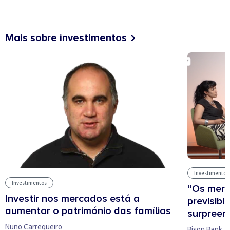
Mais sobre investimentos
Investimentos
Investimentos
“Os mer
Investir nos mercados está a
previsibi
aumentar o património das famílias
surpree
Nuno Carregueiro
Bison Bank