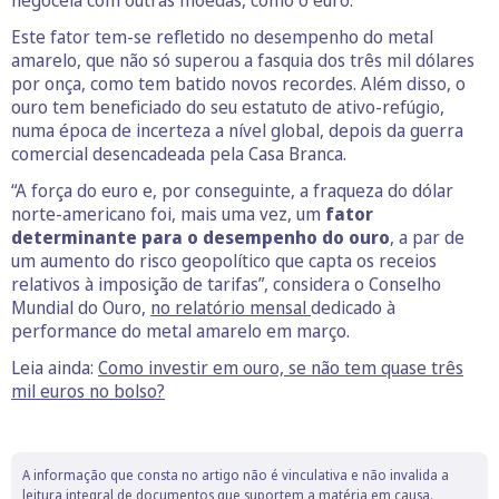
negoceia com outras moedas, como o euro.
Este fator tem-se refletido no desempenho do metal
amarelo, que não só superou a fasquia dos três mil dólares
por onça, como tem batido novos recordes. Além disso, o
ouro tem beneficiado do seu estatuto de ativo-refúgio,
numa época de incerteza a nível global, depois da guerra
comercial desencadeada pela Casa Branca.
“A força do euro e, por conseguinte, a fraqueza do dólar
norte-americano foi, mais uma vez, um
fator
determinante para o desempenho do ouro
, a par de
um aumento do risco geopolítico que capta os receios
relativos à imposição de tarifas”, considera o Conselho
Mundial do Ouro,
no relatório mensal
dedicado à
performance do metal amarelo em março.
Leia ainda:
Como investir em ouro, se não tem quase três
mil euros no bolso?
A informação que consta no artigo não é vinculativa e não invalida a
leitura integral de documentos que suportem a matéria em causa.