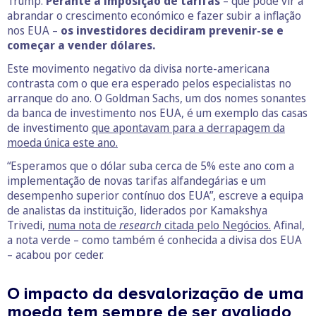
Trump.
Perante a imposição de tarifas
– que pode vir a
abrandar o crescimento económico e fazer subir a inflação
nos EUA –
os investidores decidiram prevenir-se e
começar a vender dólares.
Este movimento negativo da divisa norte-americana
contrasta com o que era esperado pelos especialistas no
arranque do ano. O Goldman Sachs, um dos nomes sonantes
da banca de investimento nos EUA, é um exemplo das casas
de investimento
que apontavam para a derrapagem da
moeda única este ano.
“Esperamos que o dólar suba cerca de 5% este ano com a
implementação de novas tarifas alfandegárias e um
desempenho superior contínuo dos EUA”, escreve a equipa
de analistas da instituição, liderados por Kamakshya
Trivedi,
numa nota de
research
citada pelo Negócios.
Afinal,
a nota verde – como também é conhecida a divisa dos EUA
– acabou por ceder.
O impacto da desvalorização de uma
moeda tem sempre de ser avaliado