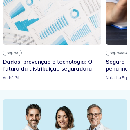
Seguros
Seguro de Sa
Dados, prevenção e tecnologia: O
Seguro d
futuro da distribuição seguradora
pena man
André Gil
Natacha Figu