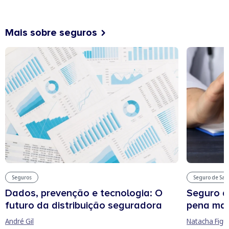
Mais sobre seguros
Seguros
Seguro de Sa
Dados, prevenção e tecnologia: O
Seguro d
futuro da distribuição seguradora
pena man
André Gil
Natacha Figu