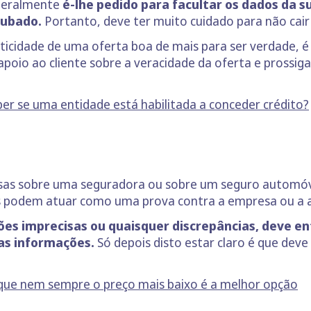
 geralmente
é-lhe pedido para facultar os dados da s
oubado.
Portanto, deve ter muito cuidado para não cair
nticidade de uma oferta boa de mais para ser verdade, é
 apoio ao cliente sobre a veracidade da oferta e prossi
er se uma entidade está habilitada a conceder crédito?
sas sobre uma seguradora ou sobre um seguro automóve
es podem atuar como uma prova contra a empresa ou a a
ões imprecisas ou quaisquer discrepâncias, deve 
as informações.
Só depois disto estar claro é que dev
que nem sempre o preço mais baixo é a melhor opção