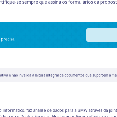
rtifique-se sempre que assina os formulários da propo
 precisa.
lativa e não invalida a leitura integral de documentos que suportem a ma
 informático, faz análise de dados para a BMW através da join
údo para o Doutor Finanças. Nos tempos livros refugia-se na es