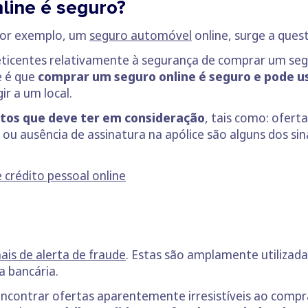
line é seguro?
por exemplo, um
seguro automóvel
online, surge a ques
eticentes relativamente à segurança de comprar um segu
e é que
comprar um seguro online é seguro e pode us
ir a um local.
etos que deve ter em consideração
, tais como: ofert
 ou ausência de assinatura na apólice são alguns dos s
 crédito pessoal online
nais de alerta de fraude
. Estas são amplamente utilizad
a bancária.
ncontrar ofertas aparentemente irresistíveis ao comp