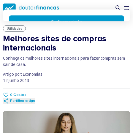
Saltar
possível enquanto utilizador do portal Doutor Finanças e
para
personalizar conteúdos e anúncios.
Saiba mais sobre as
conteúdo
funcionalidades dos cookies
aqui
.
principal
Respeitamos a sua privacidade e estamos comprometidos com
Confirmar seleção
a transparência no uso de cookies no nosso website. Não
Utilidades
Rejeitar cookies
recolhemos, processamos ou armazenamos quaisquer dados
Melhores sites de compras
pessoais através de cookies durante a navegação normal no
internacionais
nosso website.
Os cookies utilizados no nosso website são limitados a cookies
Conheça os melhores sites internacionais para fazer compras sem
essenciais e funcionais que melhoram o desempenho do site e
sair de casa.
a experiência do utilizador. Estes cookies não contêm
informações pessoalmente identificáveis e não rastreiam a
Artigo por:
Economias
sua atividade fora do nosso site. Conheça a nossa
Política de
12 Junho 2013
Privacidade
O business.safety.google usa cookies da Google para oferecer
0
Gostos
os respetivos serviços, melhorar a qualidade destes e analisar
Partilhar artigo
o tráfego.
Saiba mais.
Cookies estritamente necessários
Sempre ativos
Cookies para 
Cookies para estatística
Cookies para
Cookies para marketing e personalização