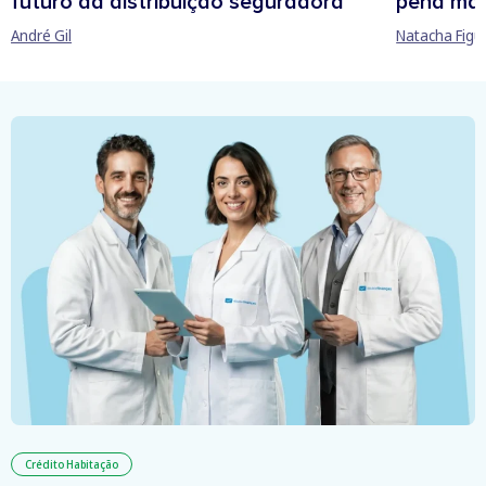
futuro da distribuição seguradora
pena man
André Gil
Natacha Figu
Crédito Habitação