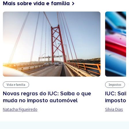
Mais sobre vida e família
Vida e família
Impostos
Novas regras do IUC: Saiba o que
IUC: Sai
muda no imposto automóvel
imposto 
Natacha Figueiredo
Sílvia Dias