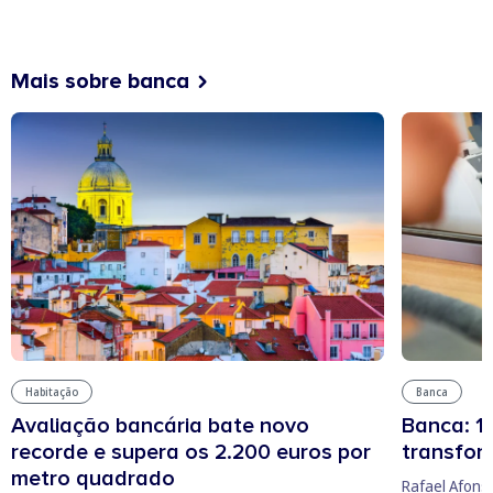
Mais sobre banca
Habitação
Banca
Avaliação bancária bate novo
Banca: 15
recorde e supera os 2.200 euros por
transfor
metro quadrado
Rafael Afons