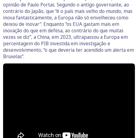
opinião de Paulo Portas. Segundo o antigo governante, ao
contrário do Japão, que “é o país mais velho do mundo, mas
inova fantasticamente, a Europa não só envelheceu como
deixou de inovar”. Enquanto “os EUA gastam mais em
inovação do que em defesa, ao contrário do que muitas
vezes se diz”, a China, em 2023, ultrapassou a Europa em
percentagem do PIB investida em investigação e
desenvolvimento, “o que deveria ter acendido um alerta em
Bruxelas”.