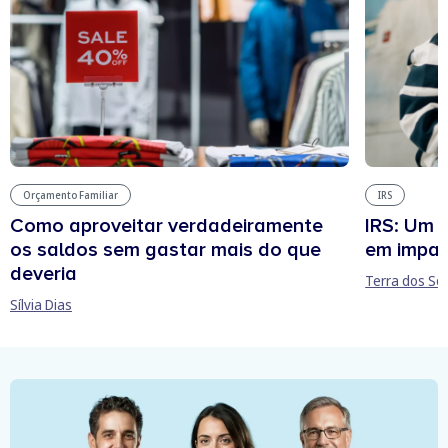
Orçamento Familiar
IRS
Como aproveitar verdadeiramente
IRS: Um 
os saldos sem gastar mais do que
em impa
deveria
Terra dos So
Sílvia Dias