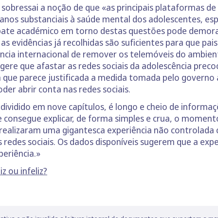
sobressai a noção de que «as principais plataformas de
danos substanciais à saúde mental dos adolescentes, es
bate académico em torno destas questões pode demorar
 as evidências já recolhidas são suficientes para que pa
ncia internacional de remover os telemóveis do ambiente
re que afastar as redes sociais da adolescência precoce
 que parece justificada a medida tomada pelo governo au
der abrir conta nas redes sociais.
bdividido em nove capítulos, é longo e cheio de informaç
ue consegue explicar, de forma simples e crua, o moment
realizaram uma gigantesca experiência não controlada c
redes sociais. Os dados disponíveis sugerem que a expe
periência.»
z ou infeliz?