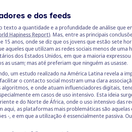
iadores e dos feeds
 texto a quantidade e a profundidade de análise que e
rld Hapiness Report
). Mas, entre as principais conclu
 15 anos, onde se diz que os jovens que estão sete hora
e aqueles que utilizam as redes sociais menos de uma ho
tários dos Estados Unidos, em que a maioria expressou 
os as usam; mas até preferiam que ninguém as usasse.
 um estudo realizado na América Latina revela a impor
facilitar o contacto social mostram uma clara associação
 algoritmos, e onde atuam influenciadores digitais, t
especialmente em casos de uso intensivo. Esta ideia sur
iente e do Norte de África, onde o uso intensivo das re
ém aqui, as plataformas mais problemáticas são aquel
es -, e em que a utilização é essencialmente passiva. O