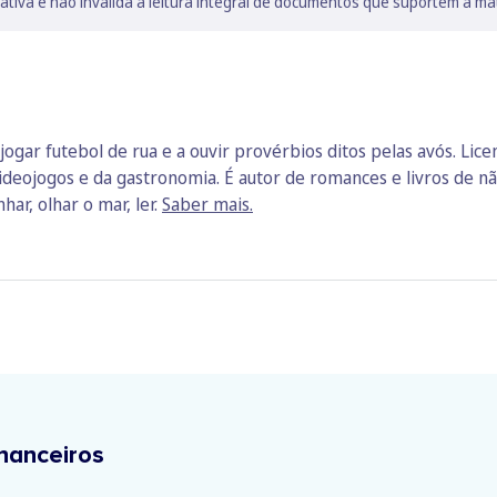
lativa e não invalida a leitura integral de documentos que suportem a ma
jogar futebol de rua e a ouvir provérbios ditos pelas avós. Lic
ideojogos e da gastronomia. É autor de romances e livros de não
har, olhar o mar, ler.
Saber mais.
nanceiros