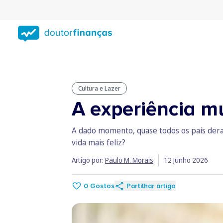
Saltar
para
conteúdo
principal
Cultura e Lazer
A experiência mu
A dado momento, quase todos os pais deram
vida mais feliz?
Artigo por:
Paulo M. Morais
12 Junho 2026
0
Gostos
Partilhar artigo