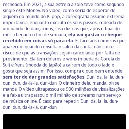
recheada. Em 2021, a sua estreia a solo teve como segundo
single este Money. No vídeo, como seria de esperar de
alguém do mundo do K-pop, a coreografia assume extrema
importância; enquanto executa os seus passos, rodeada de
um bando de dançarinos, Lisa diz-nos que, após o final do
mês, chegado o fim de semana,
ela vai gastar o cheque
recebido em coisas só para ela
. E, face aos números que
aparecem quando consulta o saldo da conta, não corre
riscos de que as transações sejam canceladas por falta de
provimento. Ela tem dólares e wons (moeda da Coreia do
Sul) e Yens (moeda do Japão) a caírem de todo o lado e
gosta que seja assim. Por isso, compra o que bem entende,
sem ter de dar grandes satisfações
. Dun, da, la, la, dun-
dun, dun, da-la-la, dun-dun. O dinheiro dela, manda, oh se
manda. O vídeo ultrapassou os 900 milhões de visualizações
e a faixa ultrapassou o mil milhão de streams num serviço
de música online. É caso para repetir: Dun, da, la, la, dun-
dun, dun, da-la-la, dun-dun.