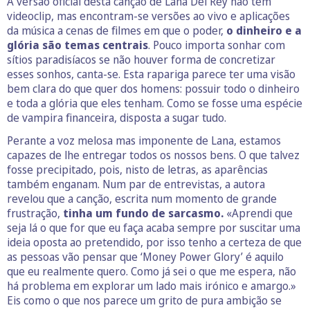
A versão oficial desta canção de Lana Del Rey não tem
videoclip, mas encontram-se versões ao vivo e aplicações
da música a cenas de filmes em que o poder,
o dinheiro e a
glória são temas centrais
. Pouco importa sonhar com
sítios paradisíacos se não houver forma de concretizar
esses sonhos, canta-se. Esta rapariga parece ter uma visão
bem clara do que quer dos homens: possuir todo o dinheiro
e toda a glória que eles tenham. Como se fosse uma espécie
de vampira financeira, disposta a sugar tudo.
Perante a voz melosa mas imponente de Lana, estamos
capazes de lhe entregar todos os nossos bens. O que talvez
fosse precipitado, pois, nisto de letras, as aparências
também enganam. Num par de entrevistas, a autora
revelou que a canção, escrita num momento de grande
frustração,
tinha um fundo de sarcasmo.
«Aprendi que
seja lá o que for que eu faça acaba sempre por suscitar uma
ideia oposta ao pretendido, por isso tenho a certeza de que
as pessoas vão pensar que ‘Money Power Glory’ é aquilo
que eu realmente quero. Como já sei o que me espera, não
há problema em explorar um lado mais irónico e amargo.»
Eis como o que nos parece um grito de pura ambição se