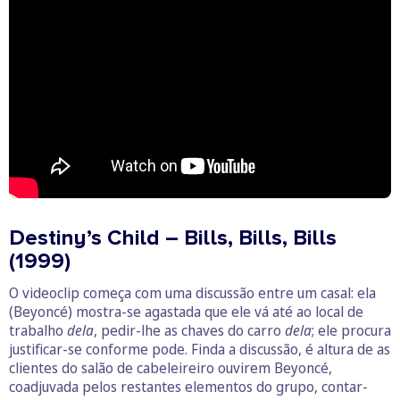
Destiny’s Child – Bills, Bills, Bills
(1999)
O videoclip começa com uma discussão entre um casal: ela
(Beyoncé) mostra-se agastada que ele vá até ao local de
trabalho
dela
, pedir-lhe as chaves do carro
dela
; ele procura
justificar-se conforme pode. Finda a discussão, é altura de as
clientes do salão de cabeleireiro ouvirem Beyoncé,
coadjuvada pelos restantes elementos do grupo, contar-