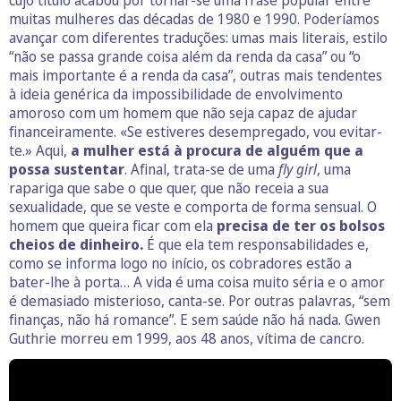
muitas mulheres das décadas de 1980 e 1990. Poderíamos
avançar com diferentes traduções: umas mais literais, estilo
“não se passa grande coisa além da renda da casa” ou “o
mais importante é a renda da casa”, outras mais tendentes
à ideia genérica da impossibilidade de envolvimento
amoroso com um homem que não seja capaz de ajudar
financeiramente. «Se estiveres desempregado, vou evitar-
te.» Aqui,
a mulher está à procura de alguém que a
possa sustentar
. Afinal, trata-se de uma
fly girl
, uma
rapariga que sabe o que quer, que não receia a sua
sexualidade, que se veste e comporta de forma sensual. O
homem que queira ficar com ela
precisa de ter os bolsos
cheios de dinheiro.
É que ela tem responsabilidades e,
como se informa logo no início, os cobradores estão a
bater-lhe à porta… A vida é uma coisa muito séria e o amor
é demasiado misterioso, canta-se. Por outras palavras, “sem
finanças, não há romance”. E sem saúde não há nada. Gwen
Guthrie morreu em 1999, aos 48 anos, vítima de cancro.