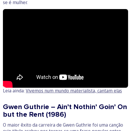
se é mulher.
Leia ainda:
Vivemos num mundo materialista, cantam elas
Gwen Guthrie – Ain’t Nothin’ Goin’ On
but the Rent (1986)
O maior êxito da carreira de Gwen Guthrie foi uma canção
cujo título acabou por tornar-se uma frase popular entre