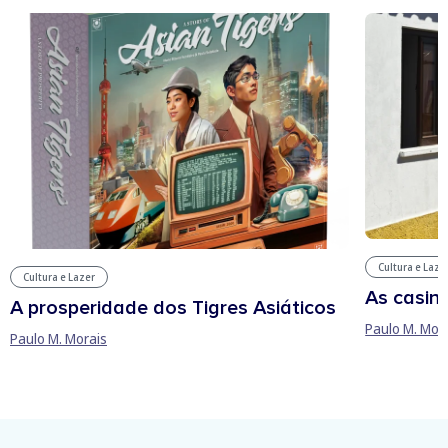
Cultura e Laze
Cultura e Lazer
As casin
A prosperidade dos Tigres Asiáticos
Paulo M. Mor
Paulo M. Morais