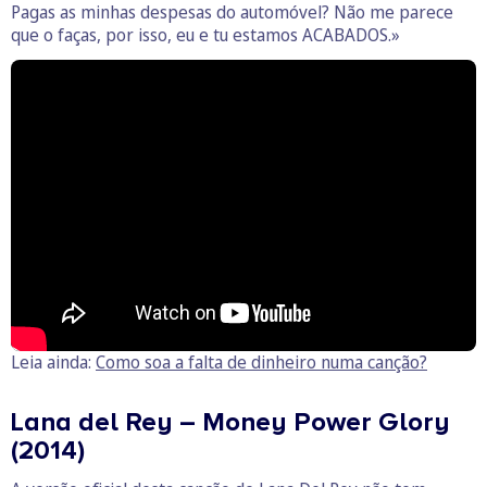
Pagas as minhas despesas do automóvel? Não me parece
que o faças, por isso, eu e tu estamos ACABADOS.»
Leia ainda:
Como soa a falta de dinheiro numa canção?
Lana del Rey – Money Power Glory
(2014)