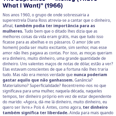
What I Want)” (1966)
Nos anos 1960, o grupo de onde sobressairia a
superestrela Diana Ross atrevia-se a cantar que o dinheiro,
afinal,
também podia ter importância para as
mulheres.
Tudo bem que o ditado lhes dizia que as
melhores coisas da vida eram grátis, mas que tudo isso
ficasse para as abelhas e os pássaros. O amor (de um
homem) podia ser muito excitante, sim senhor, mas esse
amor não lhes pagava as contas. Por isso, as moças queriam
era dinheiro, muito dinheiro, uma grande quantidade de
dinheiro. Uns valentes maços de notas de dólar, estão a ver?
Elas estavam conscientes de que a fortuna não lhes traria
tudo. Mas não era menos verdade que
nunca poderiam
gastar aquilo que não ganhassem.
Ganância?
Materialismo? Superficialidade? Recentremo-nos no que
significava para uma mulher, naquela década, naqueles
tempos, ter dinheiro próprio em vez de estar dependente
do marido: «Agora, dá-me lá dinheiro, muito dinheiro, eu
quero ser livre.» Pois é. Antes, como agora,
ter dinheiro
também significa ter liberdade.
Ainda para mais quando