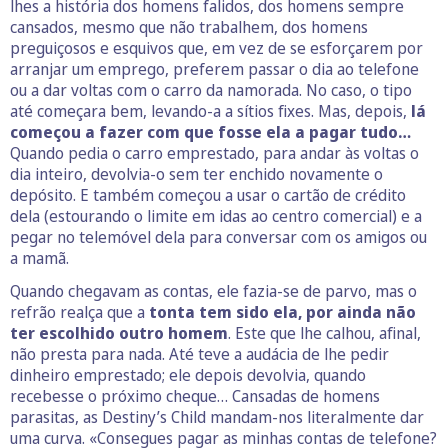
lhes a história dos homens falidos, dos homens sempre
cansados, mesmo que não trabalhem, dos homens
preguiçosos e esquivos que, em vez de se esforçarem por
arranjar um emprego, preferem passar o dia ao telefone
ou a dar voltas com o carro da namorada. No caso, o tipo
até começara bem, levando-a a sítios fixes. Mas, depois,
lá
começou a fazer com que fosse ela a pagar tudo…
Quando pedia o carro emprestado, para andar às voltas o
dia inteiro, devolvia-o sem ter enchido novamente o
depósito. E também começou a usar o cartão de crédito
dela (estourando o limite em idas ao centro comercial) e a
pegar no telemóvel dela para conversar com os amigos ou
a mamã.
Quando chegavam as contas, ele fazia-se de parvo, mas o
refrão realça que a
tonta tem sido ela, por ainda não
ter escolhido outro homem
. Este que lhe calhou, afinal,
não presta para nada. Até teve a audácia de lhe pedir
dinheiro emprestado; ele depois devolvia, quando
recebesse o próximo cheque… Cansadas de homens
parasitas, as Destiny’s Child mandam-nos literalmente dar
uma curva. «Consegues pagar as minhas contas de telefone?