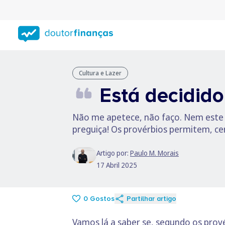
Saltar
para
conteúdo
principal
Cultura e Lazer
Está decidido
Não me apetece, não faço. Nem este 
preguiça! Os provérbios permitem, ce
Artigo por:
Paulo M. Morais
17 Abril 2025
0
Gostos
Partilhar artigo
Vamos lá a saber se, segundo os prov