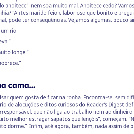
do anoitece”, nem soa muito mal. Anoitece cedo? Vamos 
ia? “Antes marido feio e laborioso que bonito e pregu
inal, pode ter consequências. Vejamos algumas, pouco s
 um rio.”
eva.”
uito longe.”
pobrece.”
 na cama…
isar quem gosta de ficar na ronha. Encontra-se, sem dif
ário de alocuções e ditos curiosos do Reader’s Digest de
rresponsável, que não liga ao trabalho nem ao dinheiro
 muito melhor estragar sapatos que lençóis”, começam. “
o dorme.” Enfim, até agora, também, nada assim de p