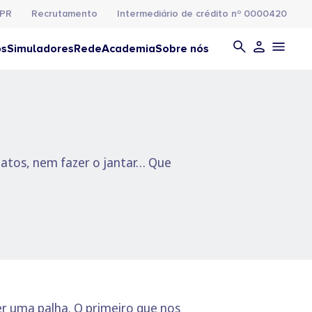
PR
Recrutamento
Intermediário de crédito nº 0000420
os
Simuladores
Rede
Academia
Sobre nós
gatos, nem fazer o jantar… Que
r uma palha. O primeiro que nos