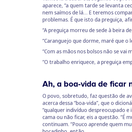
aparece, “a quem tarde se levanta ce
nem saímos de lá… E teremos companh
problemas. É que isto da preguiça, af
“A preguiça morreu de sede à beira de
“Caranguejo que dorme, maré que o l
“Com as mãos nos bolsos não se vai m
“O trabalho enriquece, a preguiça em
Ah, a boa-vida de ficar
O povo, sobretudo, faz questão de av
acerca dessa “boa-vida”, que o dicion
“qualquer indivíduo despreocupado e i
cama ou não ficar, eis a questão. “É
continuam. “Pouco aprende quem muit
bocadinho, então…