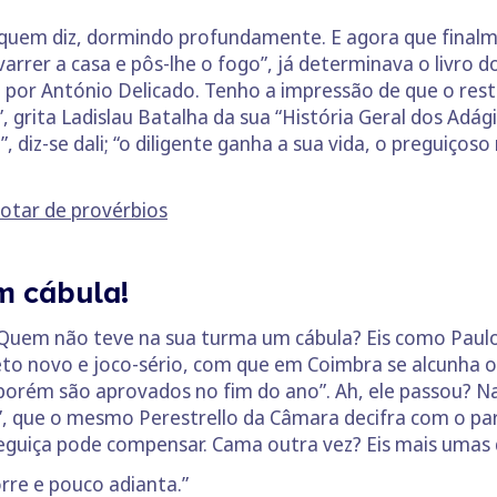
o quem diz, dormindo profundamente. E agora que final
arrer a casa e pôs-lhe o fogo”, já determinava o livro 
por António Delicado. Tenho a impressão de que o resto 
”, grita Ladislau Batalha da sua “História Geral dos Adá
 diz-se dali; “o diligente ganha a sua vida, o preguiços
rotar de provérbios
m cábula!
Quem não teve na sua turma um cábula? Eis como Paulo 
teto novo e joco-sério, com que em Coimbra se alcunha o
orém são aprovados no fim do ano”. Ah, ele passou? N
ra”, que o mesmo Perestrello da Câmara decifra com o p
 preguiça pode compensar. Cama outra vez? Eis mais umas
rre e pouco adianta.”