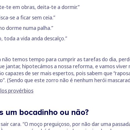
te-te em obras, deita-te a dormir.”
ca-se a ficar sem ceia.”
ho dorme numa palha.”
 toda a vida anda descalço.”
a não temos tempo para cumprir as tarefas do dia, per
que jantar, hipotecámos a nossa reforma, e vamos vive
ão capazes de ser mais espertos, pois sabem que “rapo
o”. (Sendo que este zorro não é nenhum herói mascarad
los provérbios
s um bocadinho ou não?
sair cara. “O moço preguiçoso, por não dar uma passada 