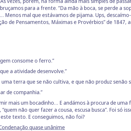
. Às vezes, porém, há forma ainda mais simples de pas
uçamos para a frente. “Da mão à boca, se perde a sopa”
… Menos mal que estávamos de pijama. Ups, descaímo-no
ção de Pensamentos, Máximas e Provérbios” de 1847, a 
rugem consome o ferro.”
o que a atividade desenvolve.”
uma terra que se não cultiva, e que não produz senão si
dar de companhia.”
rmir mais um bocadinho… E andámos à procura de uma f
I, “quem não quer fazer a cousa, escusa busca”. Foi só i
 este texto. E conseguimos, não foi?
: Condenação quase unânime