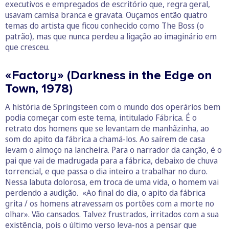
executivos e empregados de escritório que, regra geral,
usavam camisa branca e gravata. Ouçamos então quatro
temas do artista que ficou conhecido como The Boss (o
patrão), mas que nunca perdeu a ligação ao imaginário em
que cresceu.
«Factory» (Darkness in the Edge on
Town, 1978)
A história de Springsteen com o mundo dos operários bem
podia começar com este tema, intitulado Fábrica. É o
retrato dos homens que se levantam de manhãzinha, ao
som do apito da fábrica a chamá-los. Ao saírem de casa
levam o almoço na lancheira. Para o narrador da canção, é o
pai que vai de madrugada para a fábrica, debaixo de chuva
torrencial, e que passa o dia inteiro a trabalhar no duro.
Nessa labuta dolorosa, em troca de uma vida, o homem vai
perdendo a audição. «Ao final do dia, o apito da fábrica
grita / os homens atravessam os portões com a morte no
olhar». Vão cansados. Talvez frustrados, irritados com a sua
existência, pois o último verso leva-nos a pensar que