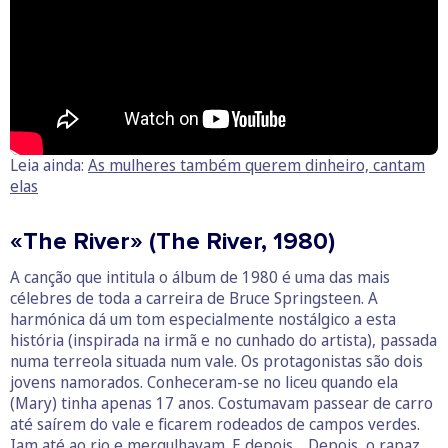
Leia ainda:
As mulheres também querem dinheiro, cantam
elas
«The River» (The River, 1980)
A canção que intitula o álbum de 1980 é uma das mais
célebres de toda a carreira de Bruce Springsteen. A
harmónica dá um tom especialmente nostálgico a esta
história (inspirada na irmã e no cunhado do artista), passada
numa terreola situada num vale. Os protagonistas são dois
jovens namorados. Conheceram-se no liceu quando ela
(Mary) tinha apenas 17 anos. Costumavam passear de carro
até saírem do vale e ficarem rodeados de campos verdes.
Iam até ao rio e mergulhavam. E depois… Depois, o rapaz