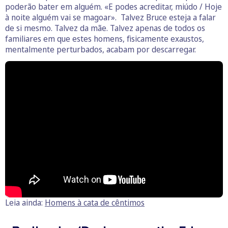
poderão bater em alguém. «E podes acreditar, miúdo / Hoje
à noite alguém vai se magoar». Talvez Bruce esteja a falar
de si mesmo. Talvez da mãe. Talvez apenas de todos os
familiares em que estes homens, fisicamente exaustos,
mentalmente perturbados, acabam por descarregar.
Leia ainda:
Homens à cata de cêntimos