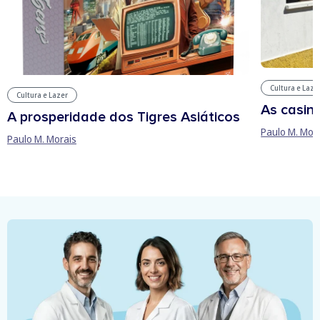
Cultura e Laze
Cultura e Lazer
As casin
A prosperidade dos Tigres Asiáticos
Paulo M. Mor
Paulo M. Morais