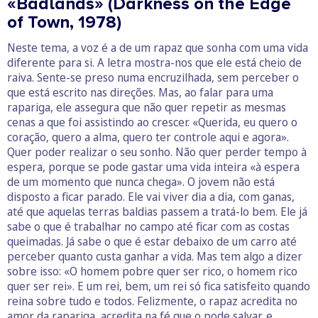
«Badlands» (Darkness on the Edge
of Town, 1978)
Neste tema, a voz é a de um rapaz que sonha com uma vida
diferente para si. A letra mostra-nos que ele está cheio de
raiva. Sente-se preso numa encruzilhada, sem perceber o
que está escrito nas direções. Mas, ao falar para uma
rapariga, ele assegura que não quer repetir as mesmas
cenas a que foi assistindo ao crescer. «Querida, eu quero o
coração, quero a alma, quero ter controle aqui e agora».
Quer poder realizar o seu sonho. Não quer perder tempo à
espera, porque se pode gastar uma vida inteira «à espera
de um momento que nunca chega». O jovem não está
disposto a ficar parado. Ele vai viver dia a dia, com ganas,
até que aquelas terras baldias passem a tratá-lo bem. Ele já
sabe o que é trabalhar no campo até ficar com as costas
queimadas. Já sabe o que é estar debaixo de um carro até
perceber quanto custa ganhar a vida. Mas tem algo a dizer
sobre isso: «O homem pobre quer ser rico, o homem rico
quer ser rei». E um rei, bem, um rei só fica satisfeito quando
reina sobre tudo e todos. Felizmente, o rapaz acredita no
amor da rapariga, acredita na fé que o pode salvar, e