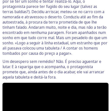
por se ter um sonho e tentar realizá-lo. Aqui, o
protagonista parece ter fugido do seu lugar (talvez as
terras baldias?). Decidiu arriscar, meteu-se no carro com a
namorada e atravessou o deserto. Conduziu até ao fim da
autoestrada, à procura da terra prometida de que lhe
tinham falado. Andaram muito, noite e dia, mas não a terão
encontrado em nenhuma paragem. Foram apanhados num
sonho em que tudo corre mal. Mais um pesadelo do que um
sonho. «Logo a seguir à linha estadual, um estranho que por
ali passava colocou uma tabuleta / A contar os homens
tombados por causa do preço a pagar».
Um desespero sem remédio? Não. É preciso aguentar e
lutar. E à rapariga que o acompanha, o protagonista
promete que, ainda antes de o dia acabar, ele vai arrancar
aquela tabuleta e deitá-la fora.