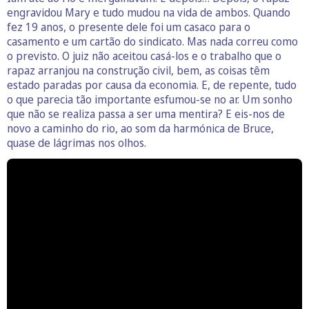
engravidou Mary e tudo mudou na vida de ambos. Quando
fez 19 anos, o presente dele foi um casaco para o
casamento e um cartão do sindicato. Mas nada correu como
o previsto. O juiz não aceitou casá-los e o trabalho que o
rapaz arranjou na construção civil, bem, as coisas têm
estado paradas por causa da economia. E, de repente, tudo
o que parecia tão importante esfumou-se no ar. Um sonho
que não se realiza passa a ser uma mentira? E eis-nos de
novo a caminho do rio, ao som da harmónica de Bruce,
quase de lágrimas nos olhos.