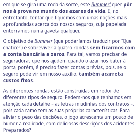
em que se gira uma roda da sorte, este
Bummer!
quer
pôr-
nos à prova no mundo dos azares da vida
. E, no
entretanto, tentar que fiquemos com umas noções mais
aprofundadas acerca dos nossos seguros, cuja papelada
enterrámos numa gaveta qualquer.
O objetivo de
Bummer
(que poderíamos traduzir por “Que
chatice!”) é sobreviver a quatro rondas
sem ficarmos com
a conta bancária a zeros
. Para tal, vamos precisar de
seguradoras que nos ajudem quando o azar nos bater à
porta; porém, é preciso fazer contas prévias, pois, se o
seguro pode vir em nosso auxílio,
também acarreta
custos fixos
.
As diferentes rondas estão construídas em redor de
diferentes tipos de seguro. Pedem-nos que tenhamos em
atenção cada detalhe – as letras miudinhas dos contratos –,
pois cada ramo tem as suas próprias características. Para
aliviar o peso das decisões, o jogo acrescenta um pouco de
humor à realidade, com deliciosas descrições dos acidentes.
Preparados?