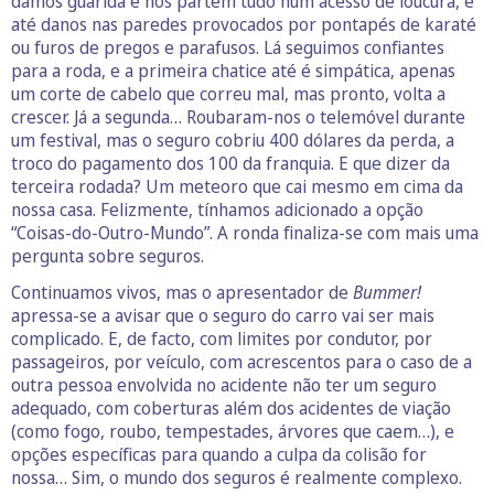
damos guarida e nos partem tudo num acesso de loucura, e
até danos nas paredes provocados por pontapés de karaté
ou furos de pregos e parafusos. Lá seguimos confiantes
para a roda, e a primeira chatice até é simpática, apenas
um corte de cabelo que correu mal, mas pronto, volta a
crescer. Já a segunda… Roubaram-nos o telemóvel durante
um festival, mas o seguro cobriu 400 dólares da perda, a
troco do pagamento dos 100 da franquia. E que dizer da
terceira rodada? Um meteoro que cai mesmo em cima da
nossa casa. Felizmente, tínhamos adicionado a opção
“Coisas-do-Outro-Mundo”. A ronda finaliza-se com mais uma
pergunta sobre seguros.
Continuamos vivos, mas o apresentador de
Bummer!
apressa-se a avisar que o seguro do carro vai ser mais
complicado. E, de facto, com limites por condutor, por
passageiros, por veículo, com acrescentos para o caso de a
outra pessoa envolvida no acidente não ter um seguro
adequado, com coberturas além dos acidentes de viação
(como fogo, roubo, tempestades, árvores que caem…), e
opções específicas para quando a culpa da colisão for
nossa… Sim, o mundo dos seguros é realmente complexo.