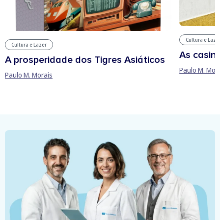
Cultura e Laze
Cultura e Lazer
As casin
A prosperidade dos Tigres Asiáticos
Paulo M. Mor
Paulo M. Morais