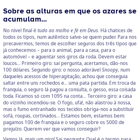
Sobre as alturas em que os azares se
acumulam…
No nível final é
tudo ao molho e fé em Deus
. Há chatices de
todos os tipos, num autêntico salve-se quem puder. Para nos
precavermos, temos de escolher seguros dos três tipos que
já conhecemos – para o animal, para a casa, para o
automóvel – e aguentar seis giros da roda. Devem estar
loucos… Primeiro giro: sai pergunta, acertamos, dão-nos
100 dólares. Segundo giro: o nosso adorável
Snoopy
, num
daqueles acessos de hiperagitação, achou que conseguia
saltar entre uns rochedos e… uma pata partida. Em troca da
franquia, o seguro lá pagou a consulta, o gesso, essa coisada
toda. Ficamos só com 1095 na conta… Terceiro giro: a casa
do vizinho incendiou-se. O fogo, ufa!, não alastrou à nossa,
mas o fumo entranhado nos tecidos obriga-nos a substituir
sofá, roupas, cortinados… Estamos bem, estamos bem:
pagamos 100 de franquia e o seguro cobre os 5000 de
prejuízo. Querem ver que vamos conseguir?
Vamos lá, mais um giro! Sai pergunta: Qual é o termo para