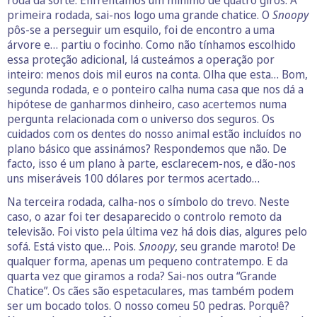
primeira rodada, sai-nos logo uma grande chatice. O
Snoopy
pôs-se a perseguir um esquilo, foi de encontro a uma
árvore e… partiu o focinho. Como não tínhamos escolhido
essa proteção adicional, lá custeámos a operação por
inteiro: menos dois mil euros na conta. Olha que esta… Bom,
segunda rodada, e o ponteiro calha numa casa que nos dá a
hipótese de ganharmos dinheiro, caso acertemos numa
pergunta relacionada com o universo dos seguros. Os
cuidados com os dentes do nosso animal estão incluídos no
plano básico que assinámos? Respondemos que não. De
facto, isso é um plano à parte, esclarecem-nos, e dão-nos
uns miseráveis 100 dólares por termos acertado…
Na terceira rodada, calha-nos o símbolo do trevo. Neste
caso, o azar foi ter desaparecido o controlo remoto da
televisão. Foi visto pela última vez há dois dias, algures pelo
sofá. Está visto que… Pois.
Snoopy
, seu grande maroto! De
qualquer forma, apenas um pequeno contratempo. E da
quarta vez que giramos a roda? Sai-nos outra “Grande
Chatice”. Os cães são espetaculares, mas também podem
ser um bocado tolos. O nosso comeu 50 pedras. Porquê?