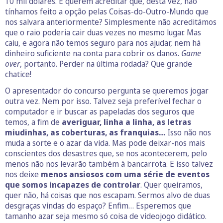
10 mil dólares. E querem acreditar que, desta vez, não
tínhamos feito a opção pelas Coisas-do-Outro-Mundo que
nos salvara anteriormente? Simplesmente não acreditámos
que o raio poderia cair duas vezes no mesmo lugar. Mas
caiu, e agora não temos seguro para nos ajudar, nem há
dinheiro suficiente na conta para cobrir os danos.
Game
over
, portanto. Perder na última rodada? Que grande
chatice!
O apresentador do concurso pergunta se queremos jogar
outra vez. Nem por isso. Talvez seja preferível fechar o
computador e ir buscar as papeladas dos seguros que
temos, a fim de
averiguar, linha a linha, as letras
miudinhas, as coberturas, as franquias…
Isso não nos
muda a sorte e o azar da vida. Mas pode deixar-nos mais
conscientes dos desastres que, se nos acontecerem, pelo
menos não nos levarão também à bancarrota. E isso talvez
nos deixe
menos ansiosos com uma série de eventos
que somos incapazes de controlar
. Quer queiramos,
quer não, há coisas que nos escapam. Sermos alvo de duas
desgraças vindas do espaço? Enfim… Esperemos que
tamanho azar seja mesmo só coisa de videojogo didático.