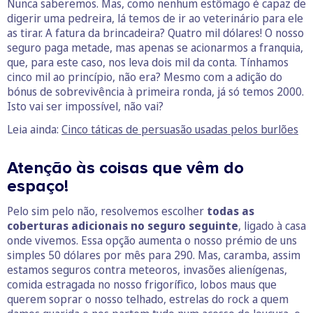
Nunca saberemos. Mas, como nenhum estômago é capaz de
digerir uma pedreira, lá temos de ir ao veterinário para ele
as tirar. A fatura da brincadeira? Quatro mil dólares! O nosso
seguro paga metade, mas apenas se acionarmos a franquia,
que, para este caso, nos leva dois mil da conta. Tínhamos
cinco mil ao princípio, não era? Mesmo com a adição do
bónus de sobrevivência à primeira ronda, já só temos 2000.
Isto vai ser impossível, não vai?
Leia ainda:
Cinco táticas de persuasão usadas pelos burlões
Atenção às coisas que vêm do
espaço!
Pelo sim pelo não, resolvemos escolher
todas as
coberturas adicionais no seguro seguinte
, ligado à casa
onde vivemos. Essa opção aumenta o nosso prémio de uns
simples 50 dólares por mês para 290. Mas, caramba, assim
estamos seguros contra meteoros, invasões alienígenas,
comida estragada no nosso frigorífico, lobos maus que
querem soprar o nosso telhado, estrelas do rock a quem