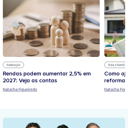
Habitação
Vida e família
Rendas podem aumentar 2,5% em
Como aju
2027: Veja as contas
reforma 
Natacha Figueiredo
Natacha Figu