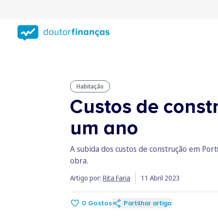
Saltar
para
conteúdo
principal
Habitação
Custos de cons
um ano
A subida dos custos de construção em Por
obra.
Artigo por:
Rita Faria
11 Abril 2023
0
Gostos
Partilhar artigo