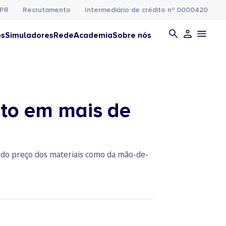
PR
Recrutamento
Intermediário de crédito nº 0000420
os
Simuladores
Rede
Academia
Sobre nós
to em mais de
o do preço dos materiais como da mão-de-