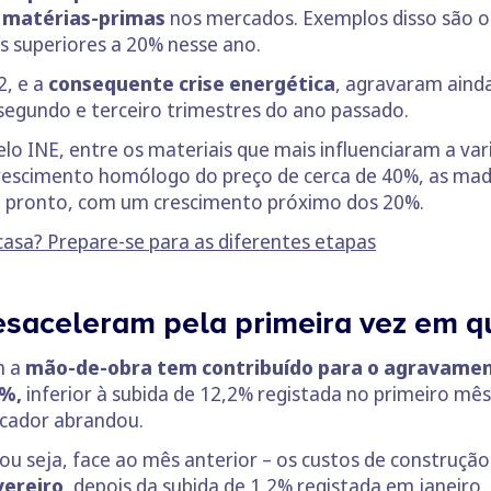
s matérias-primas
nos mercados. Exemplos disso são o 
s superiores a 20% nesse ano.
2, e a
consequente crise energética
, agravaram aind
segundo e terceiro trimestres do ano passado.
lo INE, entre os materiais que mais influenciaram a var
rescimento homólogo do preço de cerca de 40%, as mad
ão pronto, com um crescimento próximo dos 20%.
casa? Prepare-se para as diferentes etapas
esaceleram pela primeira vez em 
m a
mão-de-obra tem contribuído para o agravame
8%,
inferior à subida de 12,2% registada no primeiro mês
icador abrandou.
ou seja, face ao mês anterior – os custos de construçã
ereiro,
depois da subida de 1,2% registada em janeiro,