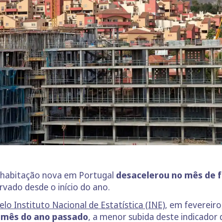
e habitação nova em Portugal
desacelerou no mês de f
ervado desde o início do ano.
lo Instituto Nacional de Estatística (INE)
, em fevereiro
mês do ano passado
, a menor subida deste indicador 