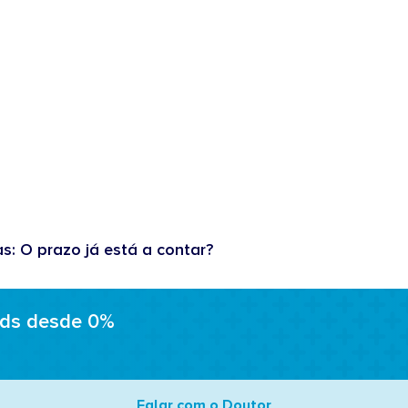
as: O prazo já está a contar?
ads desde 0%
Falar com o Doutor