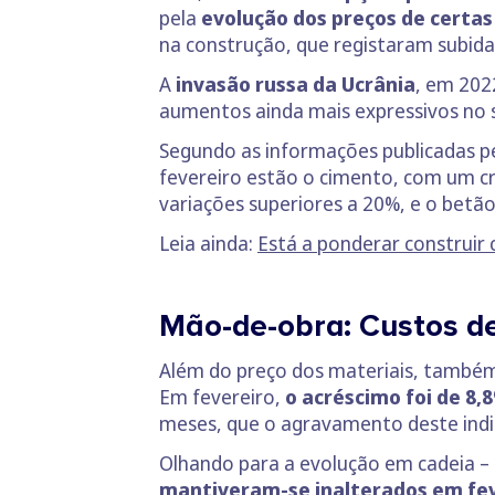
pela
evolução dos preços de certa
na construção, que registaram subida
A
invasão russa da Ucrânia
, em 202
aumentos ainda mais expressivos no 
Segundo as informações publicadas pe
fevereiro estão o cimento, com um c
variações superiores a 20%, e o bet
Leia ainda:
Está a ponderar construir 
Mão-de-obra: Custos d
Além do preço dos materiais, també
Em fevereiro,
o acréscimo foi de 8,
meses, que o agravamento deste ind
Olhando para a evolução em cadeia – 
mantiveram-se inalterados em fev