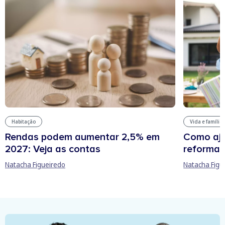
Habitação
Vida e família
Rendas podem aumentar 2,5% em
Como aju
2027: Veja as contas
reforma 
Natacha Figueiredo
Natacha Figu