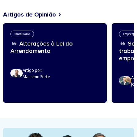
Artigos de Opinião
Imobiliário
Emprego
Alterações à Lei do
Sou
Arrendamento
trabal
empreg
Artigo por:
Massimo Forte
Art
Jo