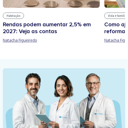
Habitação
Vida e família
Rendas podem aumentar 2,5% em
Como aju
2027: Veja as contas
reforma 
Natacha Figueiredo
Natacha Figu