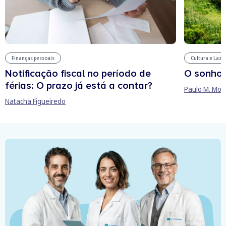
Finanças pessoais
Cultura e Laze
Notificação fiscal no período de
O sonho
férias: O prazo já está a contar?
Paulo M. Mor
Natacha Figueiredo