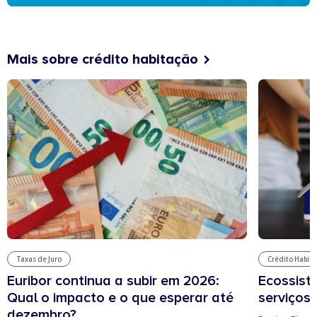
Mais sobre crédito habitação
Taxas de Juro
Crédito Habit
Euribor continua a subir em 2026:
Ecossist
Qual o impacto e o que esperar até
serviços 
dezembro?