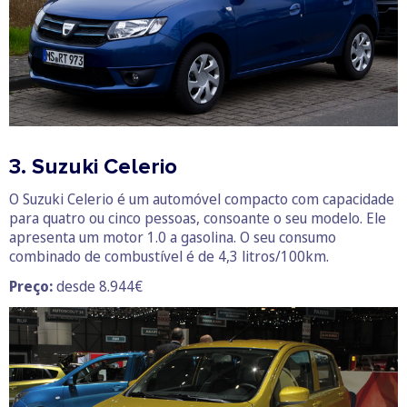
3. Suzuki Celerio
O Suzuki Celerio é um automóvel compacto com capacidade
para quatro ou cinco pessoas, consoante o seu modelo. Ele
apresenta um motor 1.0 a gasolina. O seu consumo
combinado de combustível é de 4,3 litros/100km.
Preço:
desde 8.944€