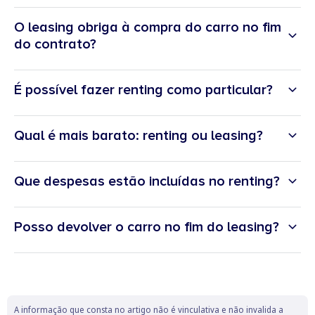
leasing
locação financeira
O leasing obriga à compra do carro no fim
opção de compra
do contrato?
leasing
facultativa
É possível fazer renting como particular?
renting
Qual é mais barato: renting ou leasing?
Que despesas estão incluídas no renting?
O
leasing
tende a ter rendas mais baixas porque não inclui
serviços adicionais, mas exige que o cliente suporte custos
renting
como manutenção, seguro e impostos.
Posso devolver o carro no fim do leasing?
Manutenção programada e corretiva
O
renting
tem rendas mais elevadas, mas inclui vários
Assistência em viagem 24h
serviços, oferecendo maior previsibilidade de custos.
Para
saber qual é mais vantajoso, deve comparar o
custo total
Imposto único de circulação (IUC)
de cada opção, considerando serviços incluídos,
quilometragem e duração do contrato.
Inspeção periódica obrigatória (IPO)
A informação que consta no artigo não é vinculativa e não invalida a