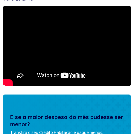
E se a maior despesa do mês pudesse ser
menor?
Transfira o seu Crédito Habitação e pague menos.