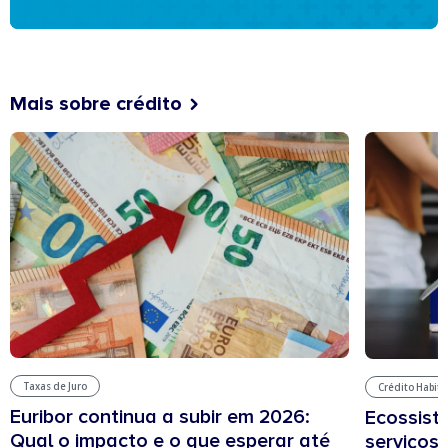
Mais sobre crédito
Taxas de Juro
Crédito Habit
Euribor continua a subir em 2026:
Ecossist
Qual o impacto e o que esperar até
serviços 