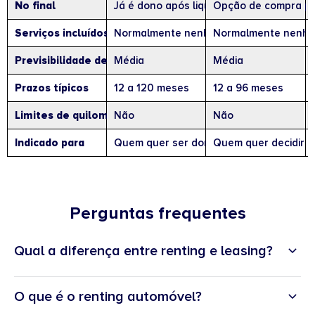
No final
Já é dono após liquidação
Opção de compra pel
Serviços incluídos
Normalmente nenhum
Normalmente nenh
Previsibilidade de custos
Média
Média
Prazos típicos
12 a 120 meses
12 a 96 meses
Limites de quilometragem
Não
Não
Indicado para
Quem quer ser dono desde o primeiro di
Quem quer decidir s
Perguntas frequentes
Qual a diferença entre renting e leasing?
renting
aluguer operacional
O que é o renting automóvel?