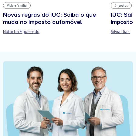
Vida e família
Impostos
Novas regras do IUC: Saiba o que
IUC: Sai
muda no imposto automóvel
imposto 
Natacha Figueiredo
Sílvia Dias