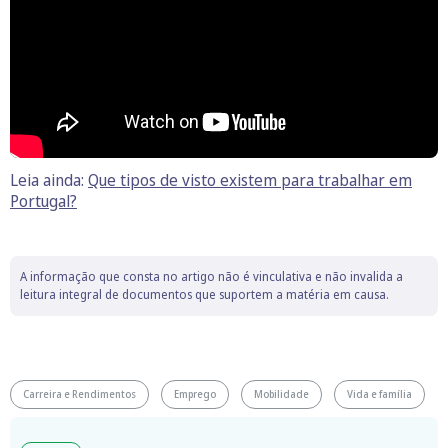
Leia ainda:
Que tipos de visto existem para trabalhar em
Portugal?
A informação que consta no artigo não é vinculativa e não invalida a
leitura integral de documentos que suportem a matéria em causa.
Carreira e Rendimentos
Emprego
Mobilidade
Vida e família