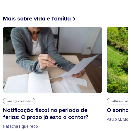
Mais sobre vida e família
Finanças pessoais
Cultura e Laze
Notificação fiscal no período de
O sonho
férias: O prazo já está a contar?
Paulo M. Mor
Natacha Figueiredo