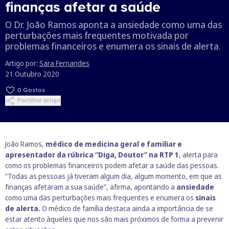
finanças afetar a saúde
O Dr. João Ramos aponta a ansiedade como uma das
perturbações mais frequentes motivada por
problemas financeiros e enumera os sinais de alerta.
Artigo por:
Sara Fernandes
21 Outubro 2020
0
Gostos
Partilhar artigo
João Ramos,
médico de medicina geral e familiar e
apresentador da rúbrica “Diga, Doutor” na RTP 1
, alerta para
como os problemas financeiros podem afetar a saúde das pessoas.
“Todas as pessoas já tiveram algum dia, algum momento, em que as
finanças afetaram a sua saúde”, afirma, apontando a
ansiedade
como uma das perturbações mais frequentes e enumera os
sinais
de alerta.
O médico de família destaca ainda a importância de se
estar atento àqueles que nos são mais próximos de forma a prevenir