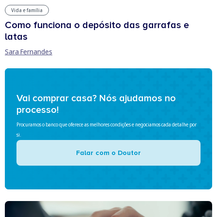
Vida e família
Como funciona o depósito das garrafas e
latas
Sara Fernandes
Vai comprar casa? Nós ajudamos no
processo!
Procuramos o banco que oferece as melhores condições e negociamos cada detalhe por
si.
Falar com o Doutor