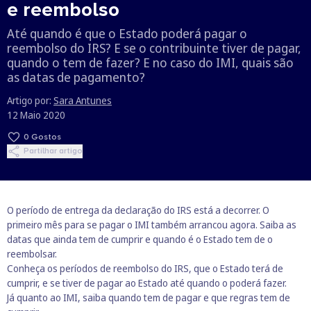
e reembolso
Até quando é que o Estado poderá pagar o
reembolso do IRS? E se o contribuinte tiver de pagar,
quando o tem de fazer? E no caso do IMI, quais são
as datas de pagamento?
Artigo por:
Sara Antunes
12 Maio 2020
0
Gostos
Partilhar artigo
O período de entrega da declaração do IRS está a decorrer. O
primeiro mês para se pagar o IMI também arrancou agora. Saiba as
datas que ainda tem de cumprir e quando é o Estado tem de o
reembolsar.
Conheça os períodos de reembolso do IRS, que o Estado terá de
cumprir, e se tiver de pagar ao Estado até quando o poderá fazer.
Já quanto ao IMI, saiba quando tem de pagar e que regras tem de