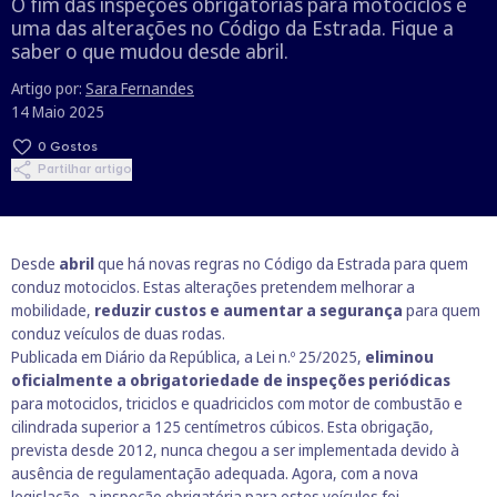
O fim das inspeções obrigatórias para motociclos é
uma das alterações no Código da Estrada. Fique a
saber o que mudou desde abril.
Artigo por:
Sara Fernandes
14 Maio 2025
0
Gostos
Partilhar artigo
Desde
abril
que há novas regras no Código da Estrada para quem
conduz motociclos. Estas alterações pretendem melhorar a
mobilidade,
reduzir custos e aumentar a segurança
para quem
conduz veículos de duas rodas.
Publicada em Diário da República, a
Lei n.º 25/2025
,
eliminou
oficialmente a obrigatoriedade de inspeções periódicas
para motociclos, triciclos e quadriciclos com motor de combustão e
cilindrada superior a 125 centímetros cúbicos. Esta obrigação,
prevista desde 2012, nunca chegou a ser implementada devido à
ausência de regulamentação adequada. Agora, com a nova
legislação, a inspeção obrigatória para estes veículos foi