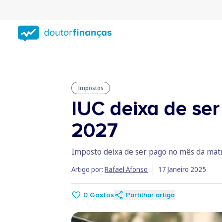
Saltar
para
conteúdo
principal
Impostos
IUC deixa de se
2027
Imposto deixa de ser pago no mês da matrí
Artigo por:
Rafael Afonso
17 Janeiro 2025
0
Gostos
Partilhar artigo