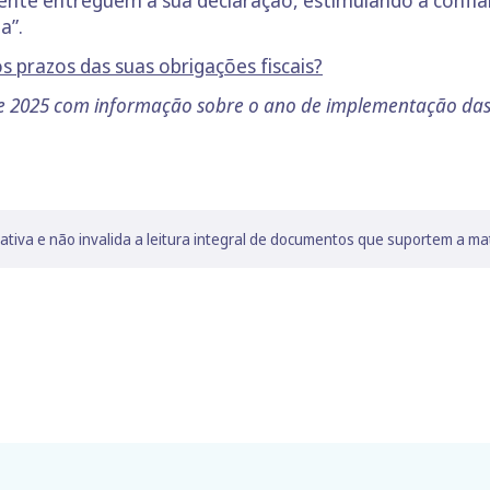
ente entreguem a sua declaração, estimulando a confian
a”.
os prazos das suas obrigações fiscais?
de 2025 com informação sobre o ano de implementação da
lativa e não invalida a leitura integral de documentos que suportem a ma