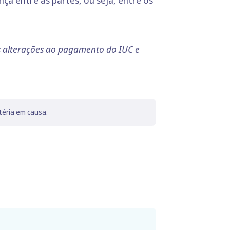
ça entre as partes, ou seja, entre os
s alterações ao pagamento do IUC e
téria em causa.