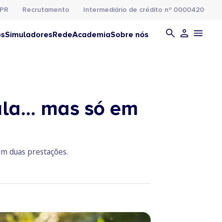
PR
Recrutamento
Intermediário de crédito nº 0000420
os
Simuladores
Rede
Academia
Sobre nós
cula… mas só em
em duas prestações.