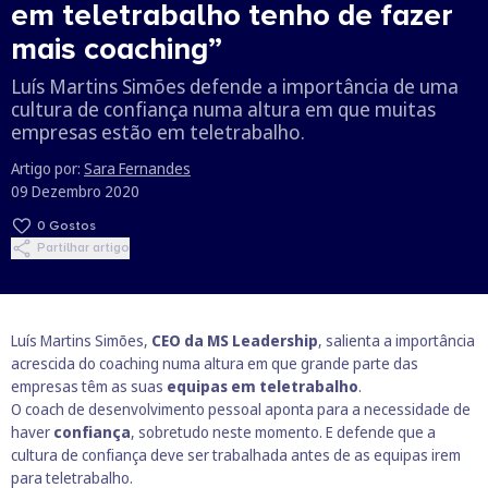
em teletrabalho tenho de fazer
mais coaching”
Luís Martins Simões defende a importância de uma
cultura de confiança numa altura em que muitas
empresas estão em teletrabalho.
Artigo por:
Sara Fernandes
09 Dezembro 2020
0
Gostos
Partilhar artigo
Luís Martins Simões,
CEO da MS Leadership
, salienta a importância
acrescida do coaching numa altura em que grande parte das
empresas têm as suas
equipas em teletrabalho
.
O coach de desenvolvimento pessoal aponta para a necessidade de
haver
confiança
, sobretudo neste momento. E defende que a
cultura de confiança deve ser trabalhada antes de as equipas irem
para teletrabalho.