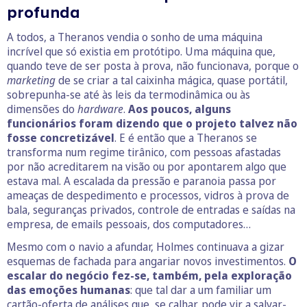
profunda
A todos, a Theranos vendia o sonho de uma máquina
incrível que só existia em protótipo. Uma máquina que,
quando teve de ser posta à prova, não funcionava, porque o
marketing
de se criar a tal caixinha mágica, quase portátil,
sobrepunha-se até às leis da termodinâmica ou às
dimensões do
hardware
.
Aos poucos, alguns
funcionários foram dizendo que o projeto talvez não
fosse concretizável
. E é então que a Theranos se
transforma num regime tirânico, com pessoas afastadas
por não acreditarem na visão ou por apontarem algo que
estava mal. A escalada da pressão e paranoia passa por
ameaças de despedimento e processos, vidros à prova de
bala, seguranças privados, controle de entradas e saídas na
empresa, de emails pessoais, dos computadores…
Mesmo com o navio a afundar, Holmes continuava a gizar
esquemas de fachada para angariar novos investimentos.
O
escalar do negócio fez-se, também, pela exploração
das emoções humanas
: que tal dar a um familiar um
cartão-oferta de análises que, se calhar, pode vir a salvar-