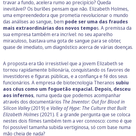
travar a fundo, acelera rumo ao precipício? Queda
inevitável? Os burlões pensam que não. Elizabeth Holmes,
uma empreendedora que prometia revolucionar o mundo
das análises ao sangue, bem
pode ser uma das fraudes
mais extraordinárias dos novos tempo
s. A premissa da
sua empresa também era incrível: no seu aparelho
miraculoso, bastava uma gota de sangue para se obter,
quase de imediato, um diagnóstico acerca de várias doenças.
A proposta era tão irresistível que a jovem Elizabeth se
tornou rapidamente bilionária, conquistando os favores de
investidores e figuras públicas, e a confiança e fé dos seus
funcionários. A empresa de biotecnologia Theranos
subiu
aos céus como um foguetão espacial. Depois, desceu
aos infernos
, numa queda que podemos acompanhar
através dos documentários
The Inventor: Out for Blood in
Silicon Valley
(2019) e
Valley of Hype: The Culture that Built
Elizabeth Holmes
(2021). E a grande pergunta que se coloca
nestes dois filmes também tem a ver connosco: como é que
foi possível tamanha subida vertiginosa, só com base numa
mão cheia de nada?