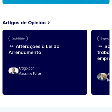
Artigos de Opinião
Imobiliário
Emprego
Alterações à Lei do
Sou
Arrendamento
trabal
empreg
Artigo por:
Massimo Forte
Art
Jo