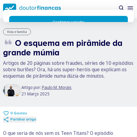
Saltar
possível enquanto utilizador do portal Doutor Finanças e
para
personalizar conteúdos e anúncios.
Saiba mais sobre as
conteúdo
funcionalidades dos cookies
aqui
.
principal
Respeitamos a sua privacidade e estamos comprometidos com
Confirmar seleção
a transparência no uso de cookies no nosso website. Não
Rejeitar cookies
Vida e família
recolhemos, processamos ou armazenamos quaisquer dados
O esquema em pirâmide da
pessoais através de cookies durante a navegação normal no
nosso website.
grande múmia
Os cookies utilizados no nosso website são limitados a cookies
essenciais e funcionais que melhoram o desempenho do site e
Artigos de 20 páginas sobre fraudes, séries de 10 episódios
a experiência do utilizador. Estes cookies não contêm
sobre burlões? Ora, há uns super-heróis que explicam os
informações pessoalmente identificáveis e não rastreiam a
esquemas de pirâmide numa dúzia de minutos.
sua atividade fora do nosso site. Conheça a nossa
Política de
Privacidade
Artigo por:
Paulo M. Morais
O business.safety.google usa cookies da Google para oferecer
21 Março 2025
os respetivos serviços, melhorar a qualidade destes e analisar
o tráfego.
Saiba mais.
Cookies estritamente necessários
Sempre ativos
0
Gostos
Cookies para 
Partilhar artigo
Cookies para estatística
Cookies para
Cookies para marketing e personalização
O que seria de nós sem os Teen Titans? O episódio