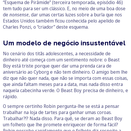
“Esquema de Pirâmide” (terceira temporada, episódio 46)
tem tudo para ser um clássico. E, no meio de uma boa dose
de
nonsense
, dar umas certas luzes sobre a burla que nos
Estados Unidos também ficou conhecida pelo apelido de
Charles Ponzi, o “criador” deste esquema.
Um modelo de negócio insustentável
No cenário dos titãs adolescentes, a necessidade de
dinheiro até começa com um sentimento nobre: o Beast
Boy está triste porque quer dar uma prenda cara de
aniversário ao Cyborg e não tem dinheiro. O amigo bem lhe
diz que não quer nada, que não se importa com essas coisas,
que ainda faltam meses para a data, mas nada disso entra
naquela cabecinha verde. O Beast Boy precisa de dinheiro, e
rápido.
O sempre certinho Robin pergunta-lhe se está a pensar
trabalhar na loja de tartes para ganhar umas coroas.
Trabalhar?!? Nada disso. Para quê, se deram ao Beast Boy
um folheto que lhe promete enriquecer de forma fácil?
Robin percebe rapidamente que o folheto diz respeito a