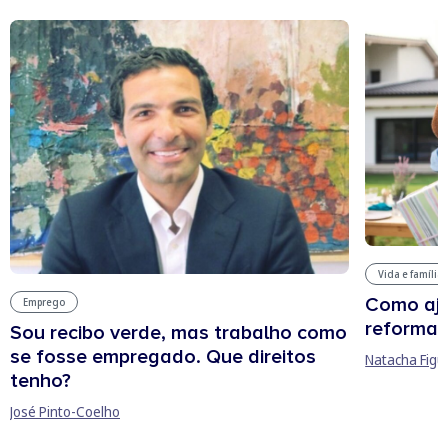
Vida e família
Como aju
Emprego
reforma 
Sou recibo verde, mas trabalho como
se fosse empregado. Que direitos
Natacha Figu
tenho?
José Pinto-Coelho