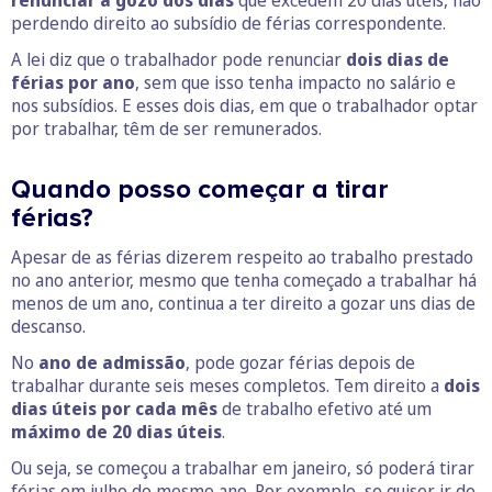
renunciar a gozo dos dias
que excedem 20 dias úteis, não
perdendo direito ao subsídio de férias correspondente.
A lei diz que o trabalhador pode renunciar
dois dias de
férias por ano
, sem que isso tenha impacto no salário e
nos subsídios. E esses dois dias, em que o trabalhador optar
por trabalhar, têm de ser remunerados.
Quando posso começar a tirar
férias?
Apesar de as férias dizerem respeito ao trabalho prestado
no ano anterior, mesmo que tenha começado a trabalhar há
menos de um ano, continua a ter direito a gozar uns dias de
descanso.
No
ano de admissão
, pode gozar férias depois de
trabalhar durante seis meses completos. Tem direito a
dois
dias úteis por cada mês
de trabalho efetivo até um
máximo de 20 dias úteis
.
Ou seja, se começou a trabalhar em janeiro, só poderá tirar
férias em julho do mesmo ano. Por exemplo, se quiser ir de