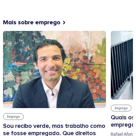
Mais sobre emprego
Emprego
Quais os
Emprego
empregab
Sou recibo verde, mas trabalho como
se fosse empregado. Que direitos
Rafael Afons