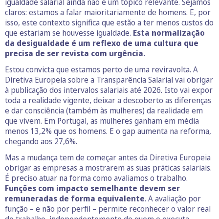
igualdade salarial ainda não é um tópico relevante. Sejamos
claros: estamos a falar maioritariamente de homens. E, por
isso, este contexto significa que estão a ter menos custos do
que estariam se houvesse igualdade.
Esta normalização
da desigualdade é um reflexo de uma cultura que
precisa de ser revista com urgência.
Estou convicta que estamos perto de uma reviravolta. A
Diretiva Europeia sobre a Transparência Salarial vai obrigar
à publicação dos intervalos salariais até 2026. Isto vai expor
toda a realidade vigente, deixar a descoberto as diferenças
e dar consciência (também às mulheres) da realidade em
que vivem. Em Portugal, as mulheres ganham em média
menos 13,2% que os homens. E o gap aumenta na reforma,
chegando aos 27,6%.
Mas a mudança tem de começar antes da Diretiva Europeia
obrigar as empresas a mostrarem as suas práticas salariais.
É preciso atuar na forma como avaliamos o trabalho.
Funções com impacto semelhante devem ser
remuneradas de forma equivalente
. A avaliação por
função – e não por perfil – permite reconhecer o valor real
do trabalho, independentemente de quem o executa.