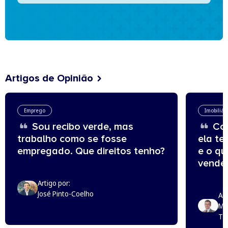
Artigos de Opinião
Emprego
Imobiliár
Sou recibo verde, mas
Com
trabalho como se fosse
ela te
empregado. Que direitos tenho?
e o q
vende
Artigo por:
José Pinto-Coelho
Art
Mi
Th