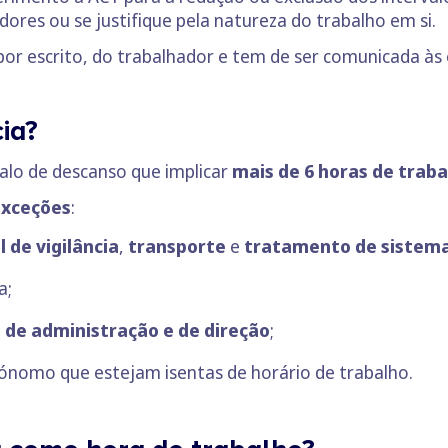
dores ou se justifique pela natureza do trabalho em si.
por escrito, do trabalhador e tem de ser comunicada às 
cia?
valo de descanso que implicar
mais de 6 horas de traba
exceções
:
 de vigilância
,
transporte
e
tratamento de sistema
a;
 de administração e de direção
;
ónomo que estejam isentas de horário de trabalho.