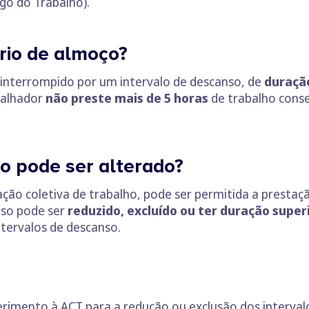
igo do Trabalho).
rio de almoço?
r interrompido por um intervalo de descanso, de
duração
balhador
não preste mais de 5 horas
de trabalho conse
ço pode ser alterado?
ção coletiva de trabalho, pode ser permitida a prestaç
nso pode ser
reduzido, excluído ou ter duração superi
ntervalos de descanso.
imento à ACT para a redução ou exclusão dos intervalo