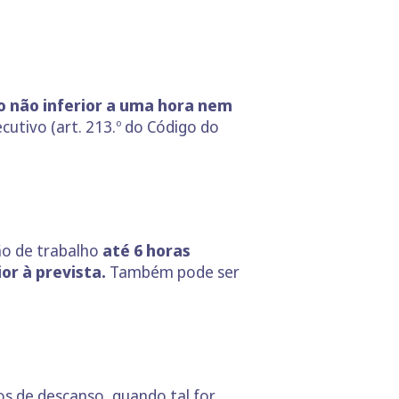
 não inferior a uma hora nem
cutivo (art. 213.º do Código do
ão de trabalho
até 6 horas
or à prevista.
Também pode ser
s de descanso, quando tal for