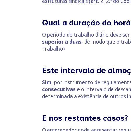
estruturas sindicais (art. 212.º do Cód
Qual a duração do horá
O período de trabalho diário deve se
superior a duas
, de modo que o tra
Trabalho).
Este intervalo de almo
Sim
, por instrumento de regulamenta
consecutivas
e o intervalo de desca
determinada a existência de outros i
E nos restantes casos?
O empregador pode apresentar requer