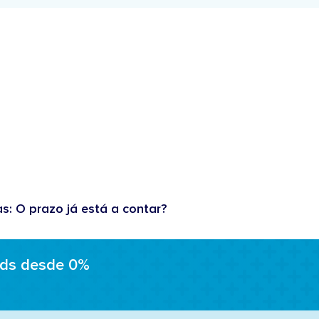
as: O prazo já está a contar?
ads desde 0%