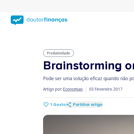
Saltar
para
conteúdo
principal
Produtividade
Brainstorming on
Pode ser uma solução eficaz quando não p
Artigo por:
Economias
03 Fevereiro 2017
1
Gosto
Partilhar artigo