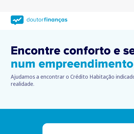
Saltar
para
conteúdo
principal
Encontre conforto e s
num empreendimento 
Ajudamos a encontrar o Crédito Habitação indicad
realidade.