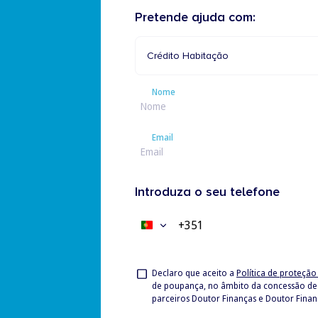
Pretende ajuda com:
Crédito Habitação
Nome
Nome
Email
Email
Introduza o seu telefone
+351
Portugal
+351
Privacy
Declaro que aceito a
Política de proteçã
de poupança, no âmbito da concessão de Crédito à Habitação, bem como no âmbito da mediação de seguros associados ao crédito hipotecário, junto dos
Check
parceiros Doutor Finanças e Doutor Finan