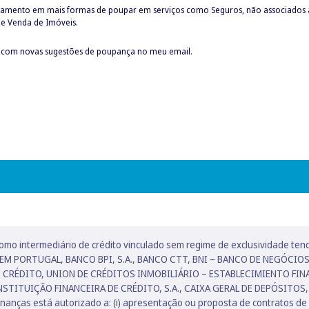
hamento em mais formas de poupar em serviços como Seguros, não associados ao
e Venda de Imóveis.
Aceito receber mensalmente a newsletter com novas sugestões de poupança no meu email.
como intermediário de crédito vinculado sem regime de exclusividade 
 EM PORTUGAL, BANCO BPI, S.A., BANCO CTT, BNI – BANCO DE NEGÓCIOS
E CRÉDITO, UNION DE CRÉDITOS INMOBILIÁRIO – ESTABLECIMIENTO FIN
NSTITUIÇÃO FINANCEIRA DE CRÉDITO, S.A., CAIXA GERAL DE DEPÓSITOS
ças está autorizado a: (i) apresentação ou proposta de contratos de cr