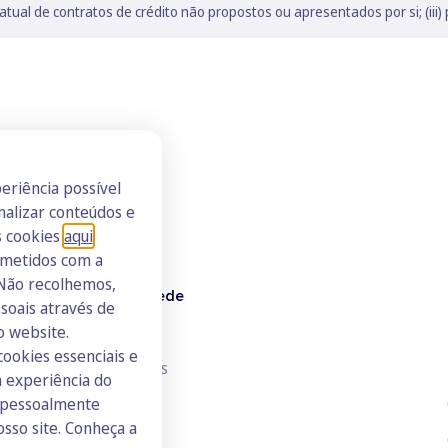
tual de contratos de crédito não propostos ou apresentados por si; (iii) 
eriência possível
nalizar conteúdos e
s cookies
aqui
.
ometidos com a
 Não recolhemos,
Doutor Finanças Rede
oais através de
o website.
Junte-se à Rede
cookies essenciais e
Consulte todos os ICs
 experiência do
s pessoalmente
osso site. Conheça a