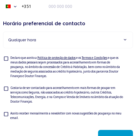
+351
Portugal
+351
Horário preferencial de contacto
Qualquer hora
Privacy
Declaro que aceito a
Política de proteção de dados
e os
Termos e Condições
e que os
meus dados pessoais sejam processados para aconselhamento em formas de
Check
poupança, no âmbito da concessão de Crédito à Habitação, bem como no âmbito da
mediação de seguros associados ao crédito hipotecário, junto dos parceiros Doutor
Finanças e Doutor Finanças.
Privacy
Gostaria de ser contactado para aconselhamento em mais formas de poupar em
serviços como Seguros, não associados ao crédito hipotecário, outros Créditos,
Check
Telecomunicações, Energia, e na Compra e Venda de Imóveis no âmbito da atuação do
Doutor Finanças.
Newsletter
Aceito receber mensalmente a newsletter com novas sugestões de poupança no meu
email.
Check