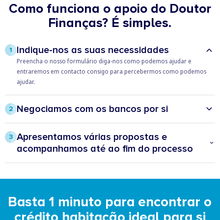
Como funciona o apoio do Doutor
Finanças? É simples.
Indique-nos as suas necessidades
1
Preencha o nosso formulário diga-nos como podemos ajudar e
entraremos em contacto consigo para percebermos como podemos
ajudar.
Negociamos com os bancos por si
2
O Doutor Finanças vai analisar – desde o spread, às taxas de juros, bem
como os produtos e seguros associados – e negociar junto das várias
Apresentamos várias propostas e
3
instituições a melhor proposta para si.
acompanhamos até ao fim do processo
Partilhamos várias soluções e ajudamos a tomar as melhores decisões
financeiras, mas a decisão final vai ser sempre sua.
Basta 1 minuto para encontrar o
crédito habitação ideal para si