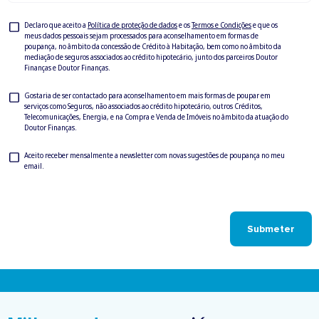
Privacy
Declaro que aceito a
Política de proteção de dados
e os
Termos e Condições
e que os
meus dados pessoais sejam processados para aconselhamento em formas de
Check
poupança, no âmbito da concessão de Crédito à Habitação, bem como no âmbito da
mediação de seguros associados ao crédito hipotecário, junto dos parceiros Doutor
Finanças e Doutor Finanças.
Privacy
Gostaria de ser contactado para aconselhamento em mais formas de poupar em
serviços como Seguros, não associados ao crédito hipotecário, outros Créditos,
Check
Telecomunicações, Energia, e na Compra e Venda de Imóveis no âmbito da atuação do
Doutor Finanças.
Newsletter
Aceito receber mensalmente a newsletter com novas sugestões de poupança no meu
email.
Check
Submeter