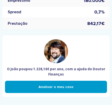
180.000€
Empréstimo
0,7%
Spread
842,17€
Prestação
O João poupou
1.328,16€
por ano, com a ajuda do Doutor
Finanças
Analisar o meu caso