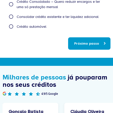
seguintes
Crédito Consolidado – Quero reduzir encargos e ter
afirmações
uma só prestação mensal
melhor
Consolidar crédito existente e ter liquidez adicional
descreve
o
Crédito automóvel
seu
caso?
Próximo passo
Milhares de pessoas
já pouparam
nos seus créditos
4.9/5 Google
Gonçalo Batista
Cláudia Oliveira