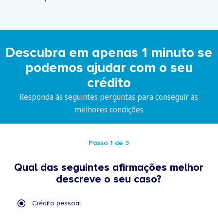
Descubra em apenas 1 minuto se
podemos ajudar com o seu
crédito
Responda às seguintes perguntas para conseguir as
melhores condições
Passo 1 de 3
Qual das seguintes afirmações melhor
descreve o seu caso?
Qual
Crédito pessoal
das