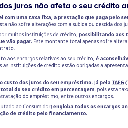
dos juros não afeta o seu crédito 
l com uma taxa fixa, a prestação que paga pelo se
esta não sofre alterações com a subida ou descida dos ju
r muitos instituições de crédito,
possibilitando aos
ue vão pagar.
Este montante total apenas sofre altera
ntrato.
to aos encargos relativos ao seu crédito,
é aconselháv
 as instituições de crédito estão obrigadas a apresent
o custo dos juros do seu empréstimo.
J
á pela
TAEG
(
o total do seu crédito em percentagem
, pois esta ta
ontratação do empréstimo, entre outros encargos.
putado ao Consumidor)
engloba todos os encargos an
uição de crédito pelo financiamento.