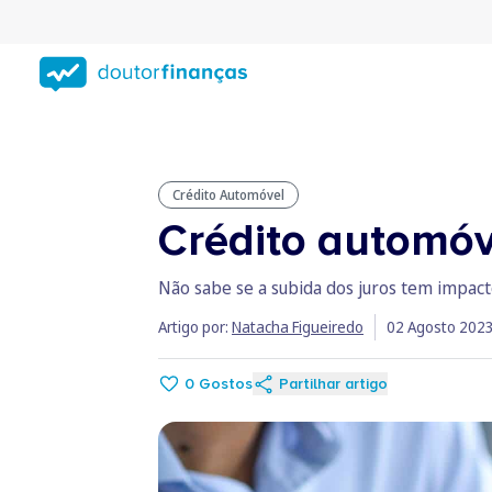
Saltar
para
conteúdo
principal
Crédito Automóvel
Crédito automóv
Não sabe se a subida dos juros tem impacto
Artigo por:
Natacha Figueiredo
02 Agosto 202
0
Gostos
Partilhar artigo