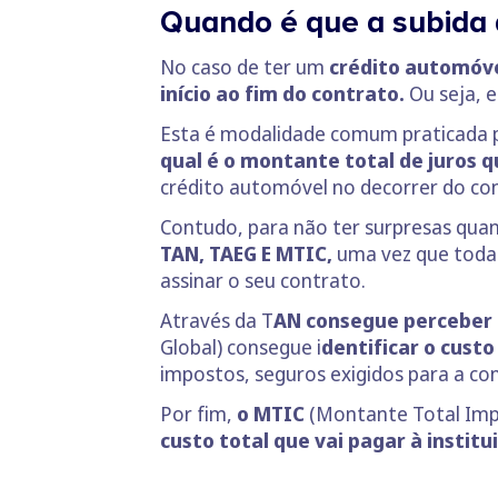
Quando é que a subida 
No caso de ter um
crédito automóve
início ao fim do contrato.
Ou seja, 
Esta é modalidade comum praticada po
qual é o montante total de juros q
crédito automóvel no decorrer do co
Contudo, para não ter surpresas quan
TAN, TAEG E MTIC,
uma vez que todas
assinar o seu contrato.
Através da T
AN consegue perceber 
Global) consegue i
dentificar o cust
impostos, seguros exigidos para a c
Por fim,
o MTIC
(Montante Total Im
custo total que vai pagar à instit