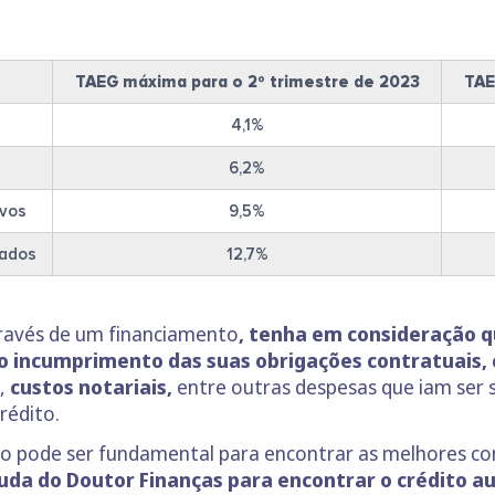
TAEG máxima para o 2º trimestre de 2023
TAE
4,1%
6,2%
ovos
9,5%
sados
12,7%
ravés de um financiamento
, tenha em consideração 
ao incumprimento das suas obrigações contratuais,
),
custos notariais,
entre outras despesas que iam ser s
rédito.
ito pode ser fundamental para encontrar as melhores 
uda do Doutor Finanças para encontrar o crédito a