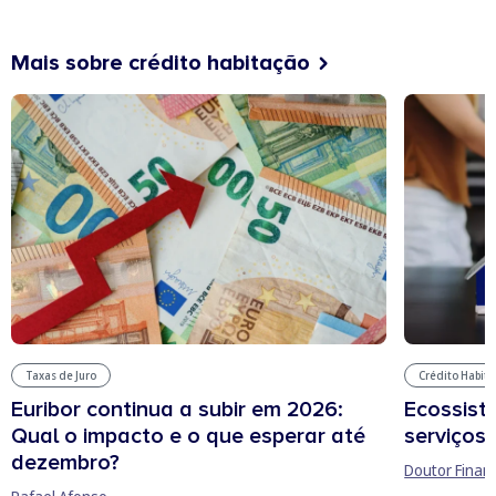
Mais sobre crédito habitação
Taxas de Juro
Crédito Habit
Euribor continua a subir em 2026:
Ecossist
Qual o impacto e o que esperar até
serviços 
dezembro?
Doutor Finan