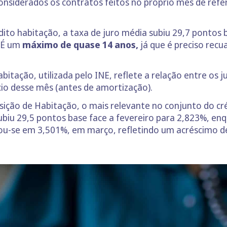
nsiderados os contratos feitos no próprio mês de refer
dito habitação, a taxa de juro média subiu 29,7 pontos 
. É um
máximo de quase 14 anos,
já que é preciso recu
habitação, utilizada pelo INE, reflete a relação entre os 
ício desse mês (antes de amortização).
ição de Habitação, o mais relevante no conjunto do cré
subiu 29,5 pontos base face a fevereiro para 2,823%, e
ixou-se em 3,501%, em março, refletindo um acréscimo 