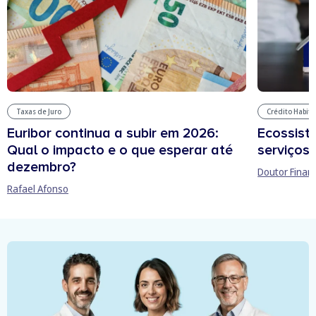
Taxas de Juro
Crédito Habit
Euribor continua a subir em 2026:
Ecossist
Qual o impacto e o que esperar até
serviços 
dezembro?
Doutor Finan
Rafael Afonso