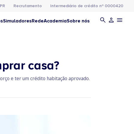
PR
Recrutamento
Intermediário de crédito nº 0000420
os
Simuladores
Rede
Academia
Sobre nós
mprar casa?
forço e ter um crédito habitação aprovado.