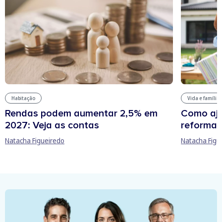
Habitação
Vida e família
Rendas podem aumentar 2,5% em
Como aju
2027: Veja as contas
reforma 
Natacha Figueiredo
Natacha Figu