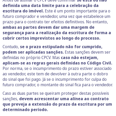
Antes de assinar o CPCV deve confirmar
se está ou não
definida uma data limite para a celebração da
escritura do imóvel.
Este é um ponto importante para o
futuro comprador e vendedor, uma vez que estabelece um
prazo para o contrato ter efeitos definitivos. No entanto,
ambas as partes devem dar uma margem de
segurança para a realização da escritura de forma a
cobrir certos imprevistos ao longo do processo.
Contudo,
se o prazo estipulado não for cumprido,
podem ser aplicadas sanções.
Estas sanções devem ser
definidas no próprio CPCV. Mas
caso não estejam,
aplicam-se as regras gerais definidas no Código Civil.
Por norma, se o incumprimento do prazo estiver associado
ao vendedor, este tem de devolver à outra parte o dobro
do sinal que foi pago. Já se o incumprimento for culpa do
futuro comprador, o montante do sinal fica para o vendedor.
Caso as duas partes se queiram proteger destas possíveis
sanções,
devem acrescentar uma alínea ao contrato
que preveja a extensão do prazo da escritura por um
determinado período.