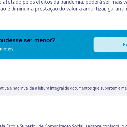
o afetado pelos efeitos da pandemia, poderá ser mais v
pção é diminuir a prestação do valor a amortizar, garant
pudesse ser menor?
P
 menos.
lativa e não invalida a leitura integral de documentos que suportem a ma
a Escola Superior de Comunicação Social, sempre conjugou o go