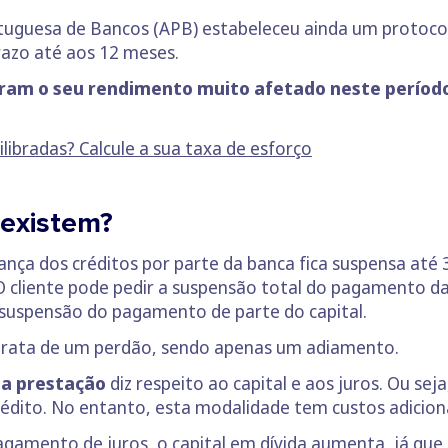
tuguesa de Bancos (APB) estabeleceu ainda um protocol
razo até aos 12 meses.
viram o seu rendimento muito afetado neste períod
ilibradas? Calcule a sua taxa de esforço
 existem?
nça dos créditos por parte da banca fica suspensa até
 O cliente pode pedir a suspensão total do pagamento d
 suspensão do pagamento de parte do capital.
 trata de um perdão, sendo apenas um adiamento.
da prestação
diz respeito ao capital e aos juros. Ou se
édito. No entanto, esta modalidade tem custos adicion
agamento de juros, o capital em dívida aumenta, já que 