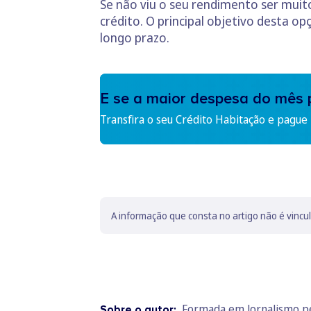
Se não viu o seu rendimento ser muit
crédito. O principal objetivo desta o
longo prazo.
E se a maior despesa do mês 
Transfira o seu Crédito Habitação e pague
A informação que consta no artigo não é vincu
Formada em Jornalismo pel
Sobre o autor: