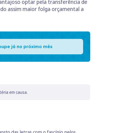
antajoso optar pela transferência de
indo assim maior folga orçamental a
oupe já no próximo mês
téria em causa.
sto das letras com o fascínio pelos